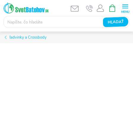
Prejsť
NÁKUPN
KOŠÍK
na
obsah
HĽADAŤ
ľadvinky a Crossbody