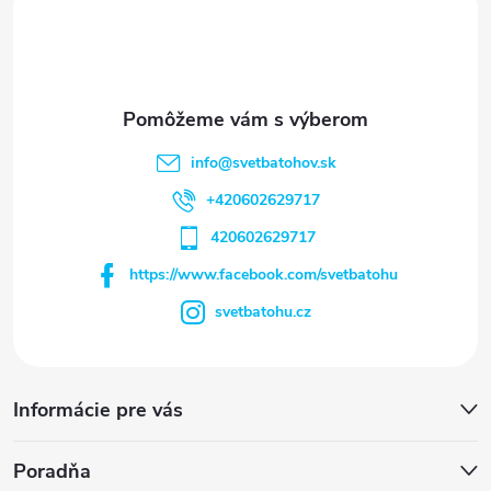
e
info
@
svetbatohov.sk
+420602629717
420602629717
https://www.facebook.com/svetbatohu
svetbatohu.cz
Informácie pre vás
Poradňa