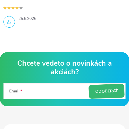
25.6.2026
Z
á
ODOBERAŤ
Email
p
ä
t
i