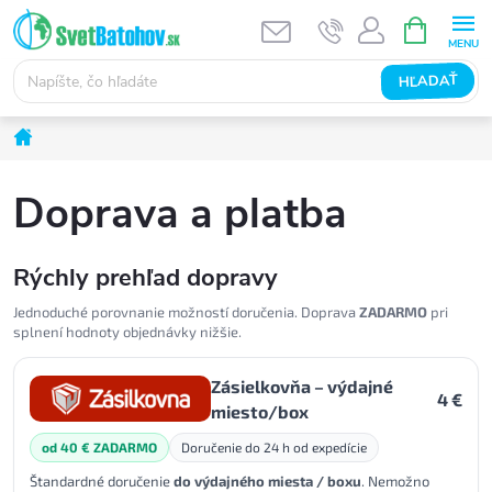
Prejsť
NÁKUPN
KOŠÍK
na
obsah
HĽADAŤ
Domov
Doprava a platba
Rýchly prehľad dopravy
Jednoduché porovnanie možností doručenia. Doprava
ZADARMO
pri
splnení hodnoty objednávky nižšie.
Zásielkovňa – výdajné
4 €
miesto/box
od 40 € ZADARMO
Doručenie do 24 h od expedície
Štandardné doručenie
do výdajného miesta / boxu
. Nemožno