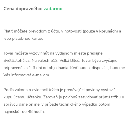
Cena dopravného:
zadarmo
Platiť môžete prevodom z účtu, v hotovosti (
pouze v korunách
) a
lebo platobnou kartou
Tovar môžete vyzdvihnúť na výdajnom mieste predajne
SvětBatohů.cz, Na valoch 512, Velká Bíteš. Tovar býva zvyčajne
pripravené za 1-3 dni od objednania. Keď bude k dispozícii, budeme
Vás informovať e-mailom.
Podľa zákona o evidencii tržieb je predávajúci povinný vystaviť
kupujúcemu účtenku. Zároveň je povinný zaevidovať prijatú tržbu u
správcu dane online; v prípade technického výpadku potom
najneskôr do 48 hodín.