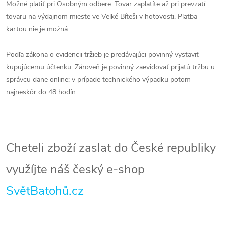
Možné platiť pri Osobným odbere. Tovar zaplatíte až pri prevzatí
tovaru na výdajnom mieste ve Velké Bíteši v hotovosti. Platba
kartou nie je možná.
Podľa zákona o evidencii tržieb je predávajúci povinný vystaviť
kupujúcemu účtenku. Zároveň je povinný zaevidovať prijatú tržbu u
správcu dane online; v prípade technického výpadku potom
najneskôr do 48 hodín.
Cheteli zboží zaslat do České republiky
využíjte náš český e-shop
SvětBatohů.cz