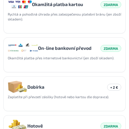
Okamžitá platba kartou
ZDARMA
Rychlá a pohodlná úhrada přes zabezpečenou platební bránu (jen zboží
skladem).
On-line bankovní převod
ZDARMA
Okamžitá platba přes internetové bankovnictví (jen zboží skladem).
Dobírka
+ 2 €
Zaplatíte při převzetí zásilky (hotově nebo kartou dle dopravce).
Hotově
ZDARMA