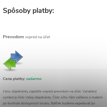
Spôsoby platby:
Prevodom
vopred na účet
Cena platby:
zadarmo
Cenu objednávky zaplatíte vopred prevodom na účet. Variabilný
symbol je číslo Vašej objednávky. Číslo účtu Vám zašleme e-mailom
po kontrole dostupnosti tovaru. Balíček budeme expedovať po