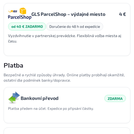
GLS ParcelShop – výdajné miesto
4 €
od 40 € ZADARMO
Doručenie do 48 h od expedície
Vyzdvihnutie v partnerskej prevádzke. Flexibilná voľba miesta aj
času.
Platba
Bezpečné a rychlé způsoby úhrady. Online platby probíhají okamžitě,
ostatní dle podmínek banky/dopravce.
Bankovní převod
ZDARMA
Platba předem na účet. Expedice po připsání částky.