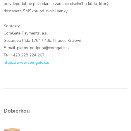
pravdepodobne požiadaní o zadanie číselného kódu, ktorý
dostanete SMSkou od svojej banky.
Kontakty
ComGate Payments, a.s.
Gočárova třída 1754 / 48b, Hradec Králové
E-mail: platby-podpora@comgate.cz
Tel: +420 228 224 267
https://www.comgate.cz/
Dobierkou