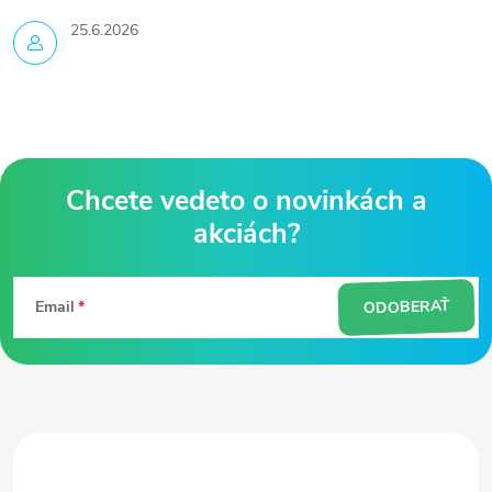
25.6.2026
Z
á
ODOBERAŤ
Email
p
ä
t
i
e