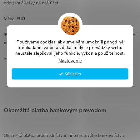
pripísaní čiastky na náš účet.
Měna: EUR
IBAN: CZ7420100000002401422713 - Prosíme
neplaťte kým Vám
Používame cookies, aby sme Vám umožnili pohodlné
nepríde email s potvrdením objednávky
a detaily k platbe.
prehliadanie webu a vďaka analýze prevádzky webu
neustále zlepšovali jeho funkcie, výkon a použiteľnosť.
SWIFT kód BIC: FIOBCZPPXXX
Nastavenie
Súhlasím
Okamžitá platba bankovým prevodom
Okamžitá platba prostredníctvom internetového bankovníctva.