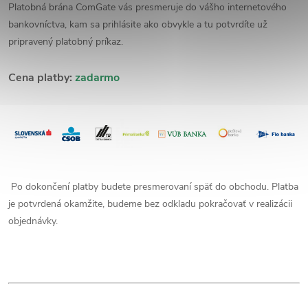
Platobná brána ComGate vás presmeruje do vášho internetového
bankovníctva, kam sa prihlásite ako obvykle a tu potvrdíte už
pripravený platobný príkaz.
Cena platby:
zadarmo
Po dokončení platby budete presmerovaní späť do obchodu. Platba
je potvrdená okamžite, budeme bez odkladu pokračovať v realizácii
objednávky.