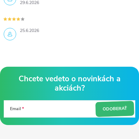
29.6.2026
25.6.2026
Z
á
ODOBERAŤ
Email
p
ä
t