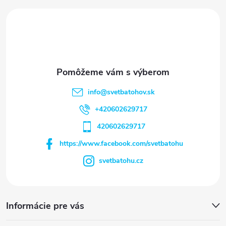
i
e
info
@
svetbatohov.sk
+420602629717
420602629717
https://www.facebook.com/svetbatohu
svetbatohu.cz
Informácie pre vás