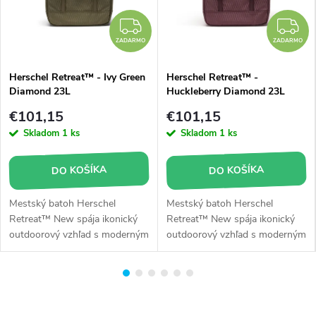
a
ZADARMO
Z
l
ZADARMO
ZADARMO
i
Herschel Retreat™ - Ivy Green
Herschel Retreat™ -
Diamond 23L
Huckleberry Diamond 23L
s
€101,15
€101,15
t
Skladom
1 ks
Skladom
1 ks
a
DO KOŠÍKA
DO KOŠÍKA
n
Mestský batoh Herschel
Mestský batoh Herschel
a
Retreat™ New spája ikonický
Retreat™ New spája ikonický
outdoorový vzhľad s moderným
outdoorový vzhľad s moderným
b
vybavením pre každodenné
vybavením pre každodenné
použitie. Ponúka zväzok 23 l,
použitie. Ponúka zväzok 23 l,
a
polstrovanú fleecovú
polstrovanú fleecovú
t
priehradku na notebook
priehradku na notebook
15"/16", bočný vstup na zips,
15"/16", bočný vstup na zips,