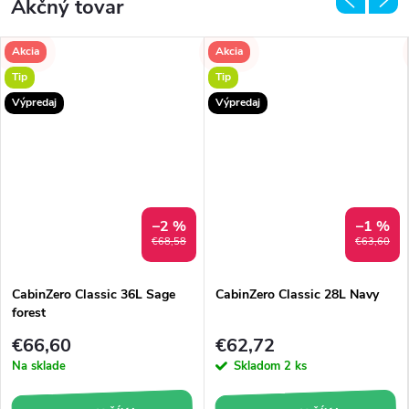
Akčný tovar
Akcia
Akcia
Tip
Tip
Výpredaj
Výpredaj
–2 %
–1 %
RMO
€68,58
€63,60
CabinZero Classic 36L Sage
CabinZero Classic 28L Navy
forest
€66,60
€62,72
Na sklade
Skladom
2 ks