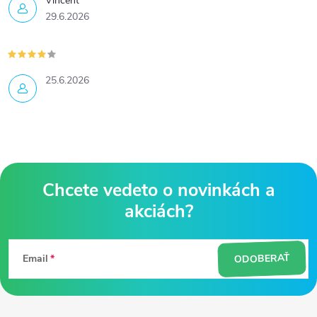
Vincent
29.6.2026
25.6.2026
Z
á
ODOBERAŤ
Email
p
ä