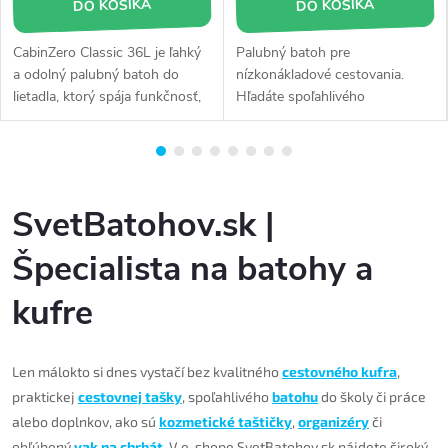
DO KOŠÍKA
DO KOŠÍKA
CabinZero Classic 36L je ľahký
Palubný batoh pre
a odolný palubný batoh do
nízkonákladové cestovania.
lietadla, ktorý spája funkčnosť,
Hľadáte spoľahlivého
štýl a pohodlie. Vďaka objemu
spoločníka na cesty? Mal by
36 litrov ponúka dostatok
vydržať dlhá putovanie a príliš
priestoru pre oblečenie,
vás nezaťažovať? Nechcete
elektroniku aj drobnosti, pričom
platiť poplatky za odbavenie
zostáva ideálnym spoločníkom
SvetBatohov.sk |
na...
Špecialista na batohy a
kufre
Len málokto si dnes vystačí bez kvalitného
cestovného kufra
,
praktickej
cestovnej tašky
, spoľahlivého
batohu
do školy či práce
alebo doplnkov, ako sú
kozmetické taštičky
,
organizéry
či
obľúbený
vak na chrbát
. V e-shope SvetBatohov.sk nájdete široký