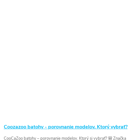
Coozazoo batohy - porovnanie modelov. Ktorý vybrať?
CooCaZoo batohy – porovnanie modelov. Ktorý si vybrať? 🎒 Značka