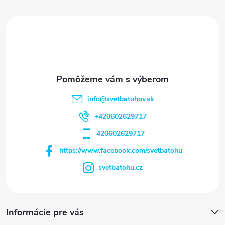
t
i
e
info
@
svetbatohov.sk
+420602629717
420602629717
https://www.facebook.com/svetbatohu
svetbatohu.cz
Informácie pre vás