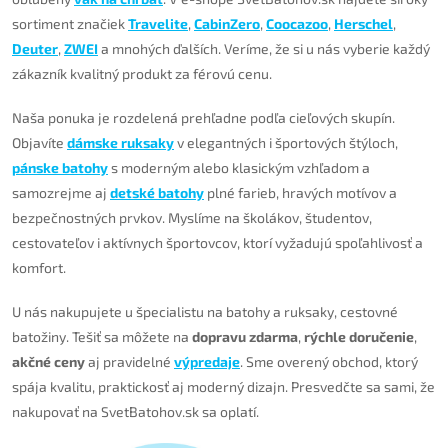
sortiment značiek
Travelite
,
CabinZero
,
Coocazoo
,
Herschel
,
Deuter
,
ZWEI
a mnohých ďalších. Veríme, že si u nás vyberie každý
zákazník kvalitný produkt za férovú cenu.
Naša ponuka je rozdelená prehľadne podľa cieľových skupín.
Objavíte
dámske ruksaky
v elegantných i športových štýloch,
pánske batohy
s moderným alebo klasickým vzhľadom a
samozrejme aj
detské batohy
plné farieb, hravých motívov a
bezpečnostných prvkov. Myslíme na školákov, študentov,
cestovateľov i aktívnych športovcov, ktorí vyžadujú spoľahlivosť a
komfort.
U nás nakupujete u špecialistu na batohy a ruksaky, cestovné
batožiny. Tešiť sa môžete na
dopravu zdarma
,
rýchle doručenie
,
akčné ceny
aj pravidelné
výpredaje
. Sme overený obchod, ktorý
spája kvalitu, praktickosť aj moderný dizajn. Presvedčte sa sami, že
nakupovať na SvetBatohov.sk sa oplatí.