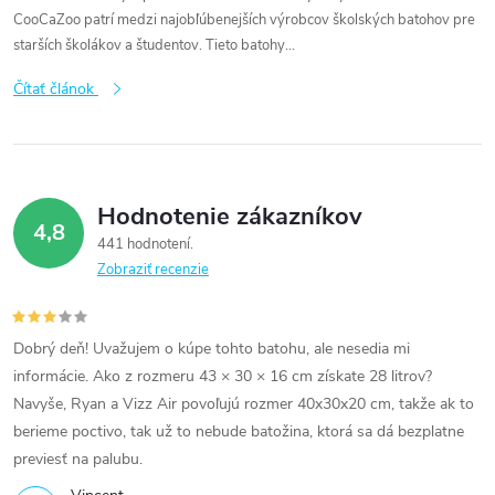
CooCaZoo patrí medzi najobľúbenejších výrobcov školských batohov pre
starších školákov a študentov. Tieto batohy...
Čítať článok
Hodnotenie zákazníkov
4,8
441 hodnotení
Zobraziť recenzie
Dobrý deň! Uvažujem o kúpe tohto batohu, ale nesedia mi
informácie. Ako z rozmeru 43 × 30 × 16 cm získate 28 litrov?
Navyše, Ryan a Vizz Air povoľujú rozmer 40x30x20 cm, takže ak to
berieme poctivo, tak už to nebude batožina, ktorá sa dá bezplatne
previesť na palubu.