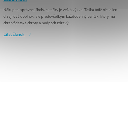
Nákup tej správnej školskej tašky je veľká výzva. Taška totiž nie je len
dizajnový doplnok, ale predovšetkým každodenný parťák, ktorý má
chrániť detské chrbty a podporiť zdravý...
Čítať článok