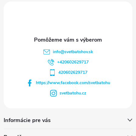
i
e
info
@
svetbatohov.sk
+420602629717
420602629717
https://www.facebook.com/svetbatohu
svetbatohu.cz
Informácie pre vás