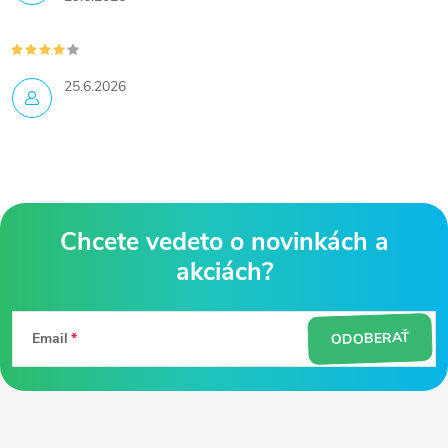
25.6.2026
Z
á
ODOBERAŤ
Email
p
ä
t