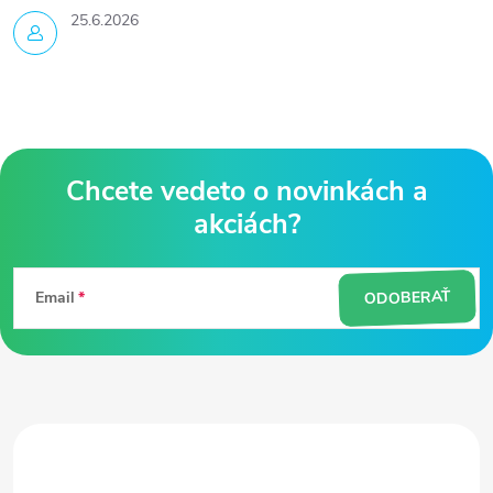
25.6.2026
Z
á
ODOBERAŤ
Email
p
ä
t
i
e