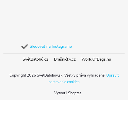
Sledovať na Instagrame
SvětBatohů.cz
Brašničky.cz
WorldOfBags.hu
Copyright 2026
SvetBatohov.sk
. Všetky práva vyhradené.
Upraviť
nastavenie cookies
Vytvoril Shoptet