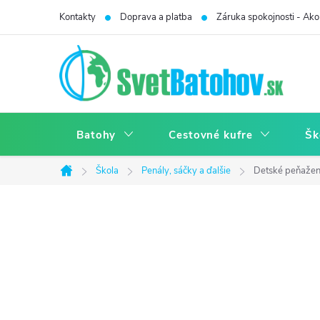
Prejsť
Kontakty
Doprava a platba
Záruka spokojnosti - Ako 
na
obsah
Batohy
Cestovné kufre
Šk
Škola
Penály, sáčky a ďalšie
Detské peňaže
Domov