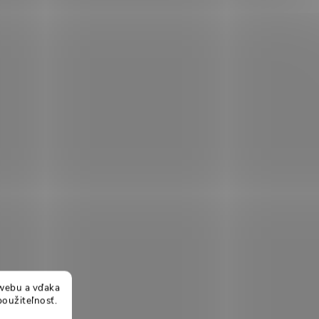
webu a vďaka
použiteľnosť.