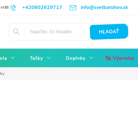
+420602629717
info@svetbatohov.sk
vrátiť
Všetko o Nákupu
Napíšte nám
Reklamácia bez starostí
HĽADAŤ
ola
Tašky
Doplnky
Výpredaj
nky