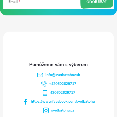
ODOBERAŤ
Email
p
ä
t
i
e
info
@
svetbatohov.sk
+420602629717
420602629717
https://www.facebook.com/svetbatohu
svetbatohu.cz