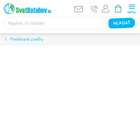
Prejsť
NÁKUPN
KOŠÍK
na
obsah
HĽADAŤ
Predávané značky