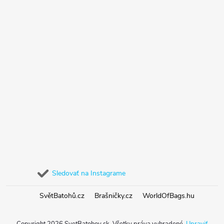
Sledovať na Instagrame
SvětBatohů.cz
Brašničky.cz
WorldOfBags.hu