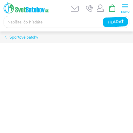
Prejsť
NÁKUPN
KOŠÍK
na
obsah
HĽADAŤ
Športové batohy