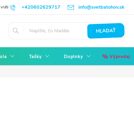
+420602629717
info@svetbatohov.sk
vrátiť
Všetko o Nákupu
Napíšte nám
Reklamácia bez starostí
HĽADAŤ
ola
Tašky
Doplnky
Výpredaj