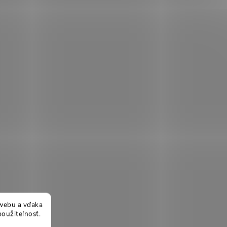
webu a vďaka
použiteľnosť.