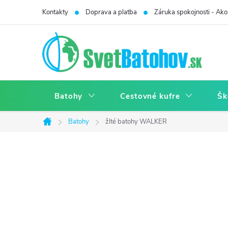
Prejsť
Kontakty
Doprava a platba
Záruka spokojnosti - Ako 
na
obsah
Batohy
Cestovné kufre
Šk
Batohy
žlté batohy WALKER
Domov