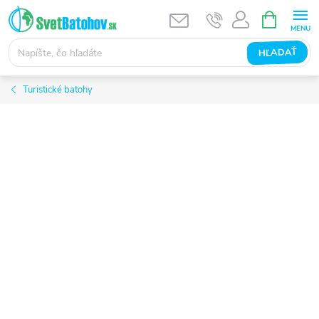
Prejsť
NÁKUPN
KOŠÍK
na
obsah
HĽADAŤ
Turistické batohy