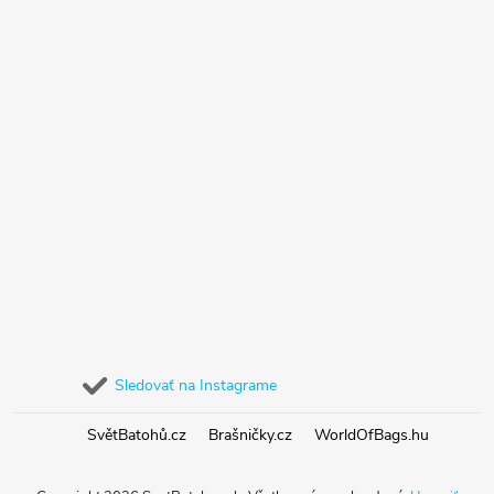
Sledovať na Instagrame
SvětBatohů.cz
Brašničky.cz
WorldOfBags.hu