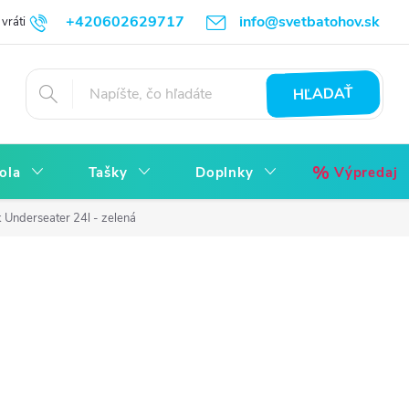
+420602629717
info@svetbatohov.sk
vrátiť
Všetko o Nákupu
Napíšte nám
Reklamácia bez starostí
HĽADAŤ
ola
Tašky
Doplnky
Výpredaj
 Underseater 24l - zelená