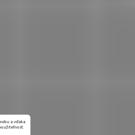
webu a vďaka
použiteľnosť.