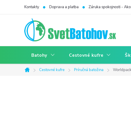
Prejsť
Kontakty
Doprava a platba
Záruka spokojnosti - Ako 
na
obsah
Batohy
Cestovné kufre
Šk
Cestovné kufre
Príručná batožina
Worldpack
Domov