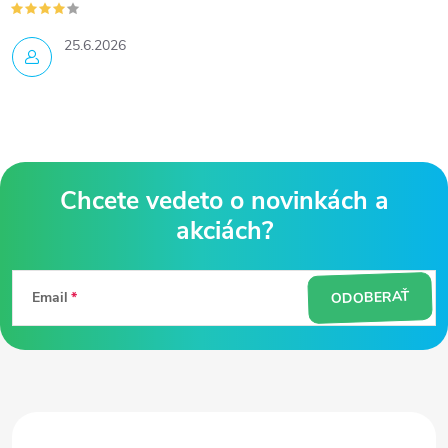
25.6.2026
Z
á
ODOBERAŤ
Email
p
ä
t
i