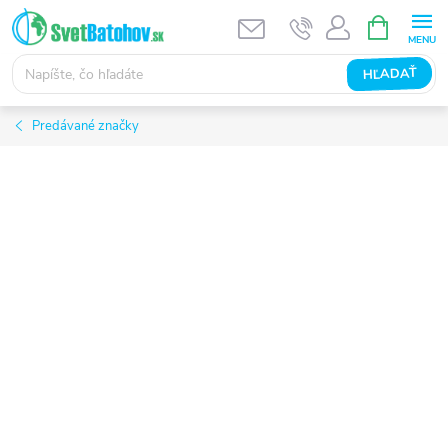
Prejsť
NÁKUPN
KOŠÍK
na
obsah
HĽADAŤ
Predávané značky