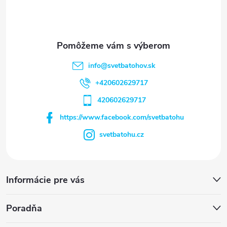
e
info
@
svetbatohov.sk
+420602629717
420602629717
https://www.facebook.com/svetbatohu
svetbatohu.cz
Informácie pre vás
Poradňa