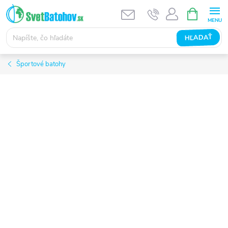
Prejsť
NÁKUPN
KOŠÍK
na
obsah
HĽADAŤ
Športové batohy