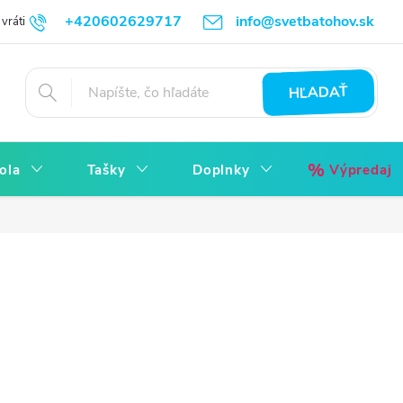
+420602629717
info@svetbatohov.sk
vrátiť
Všetko o Nákupu
Napíšte nám
Reklamácia bez starostí
HĽADAŤ
ola
Tašky
Doplnky
Výpredaj