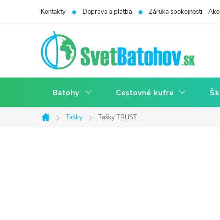
Prejsť
Kontakty
Doprava a platba
Záruka spokojnosti - Ako 
na
obsah
Batohy
Cestovné kufre
Šk
Tašky
Tašky TRUST
Domov