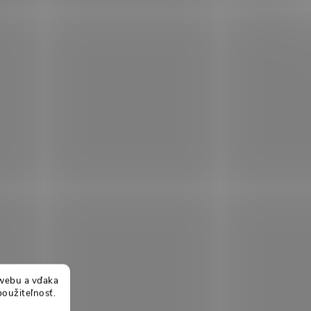
webu a vďaka
použiteľnosť.