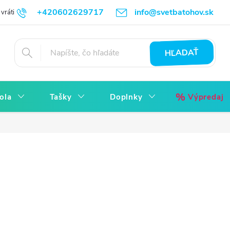
+420602629717
info@svetbatohov.sk
vrátiť
Všetko o Nákupu
Napíšte nám
Reklamácia bez starostí
HĽADAŤ
ola
Tašky
Doplnky
Výpredaj