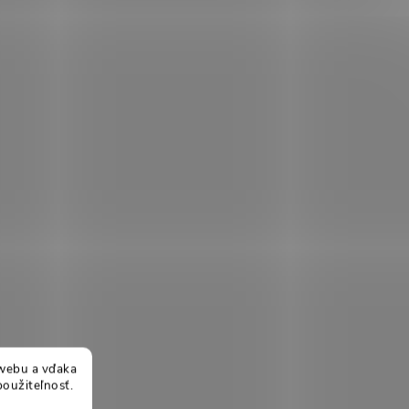
webu a vďaka
použiteľnosť.