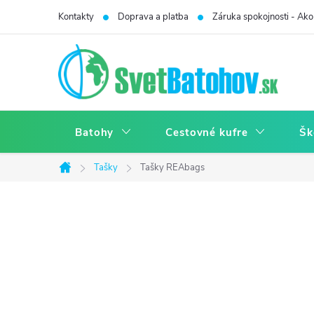
Prejsť
Kontakty
Doprava a platba
Záruka spokojnosti - Ako 
na
obsah
Batohy
Cestovné kufre
Šk
Tašky
Tašky REAbags
Domov