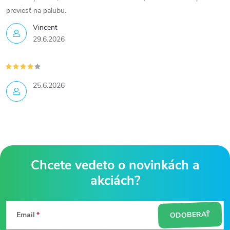
previesť na palubu.
Vincent
29.6.2026
25.6.2026
Z
á
ODOBERAŤ
Email
p