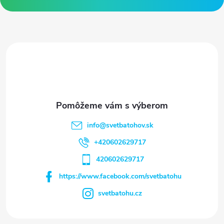
ä
t
i
e
info
@
svetbatohov.sk
+420602629717
420602629717
https://www.facebook.com/svetbatohu
svetbatohu.cz