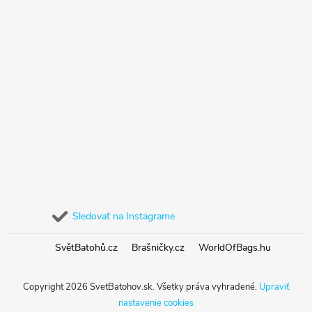
Sledovať na Instagrame
SvětBatohů.cz
Brašničky.cz
WorldOfBags.hu
Copyright 2026
SvetBatohov.sk
. Všetky práva vyhradené.
Upraviť
nastavenie cookies