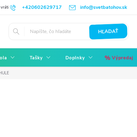
+420602629717
info@svetbatohov.sk
vrátiť
Všetko o Nákupu
Napíšte nám
Reklamácia bez starostí
HĽADAŤ
ola
Tašky
Doplnky
Výpredaj
THULE