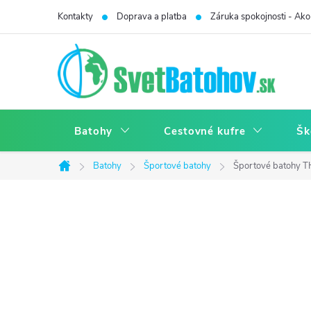
Prejsť
Kontakty
Doprava a platba
Záruka spokojnosti - Ako 
na
obsah
Batohy
Cestovné kufre
Šk
Batohy
Športové batohy
Športové batohy 
Domov