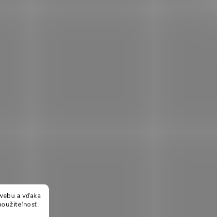
webu a vďaka
použiteľnosť.