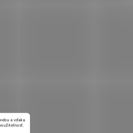
webu a vďaka
použiteľnosť.