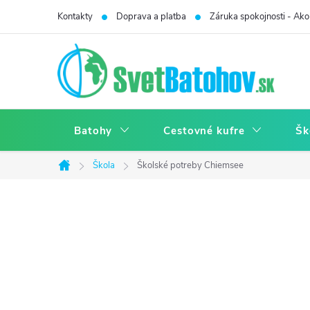
Prejsť
Kontakty
Doprava a platba
Záruka spokojnosti - Ako 
na
obsah
Batohy
Cestovné kufre
Šk
Škola
Školské potreby Chiemsee
Domov