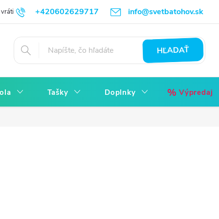
+420602629717
info@svetbatohov.sk
vrátiť
Všetko o Nákupu
Napíšte nám
Reklamácia bez starostí
HĽADAŤ
ola
Tašky
Doplnky
Výpredaj