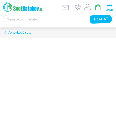
Prejsť
NÁKUPN
KOŠÍK
na
obsah
HĽADAŤ
Aktovkové sety