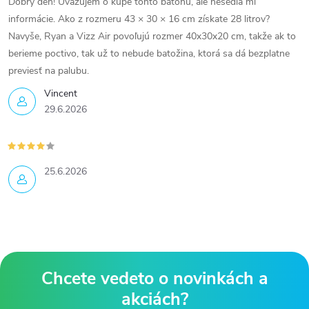
Dobrý deň! Uvažujem o kúpe tohto batohu, ale nesedia mi
informácie. Ako z rozmeru 43 × 30 × 16 cm získate 28 litrov?
Navyše, Ryan a Vizz Air povoľujú rozmer 40x30x20 cm, takže ak to
berieme poctivo, tak už to nebude batožina, ktorá sa dá bezplatne
previesť na palubu.
Vincent
29.6.2026
25.6.2026
Z