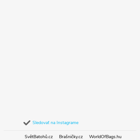
Sledovať na Instagrame
SvětBatohů.cz
Brašničky.cz
WorldOfBags.hu