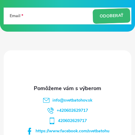
á
ODOBERAŤ
Email
p
ä
t
i
e
info
@
svetbatohov.sk
+420602629717
420602629717
https://www.facebook.com/svetbatohu