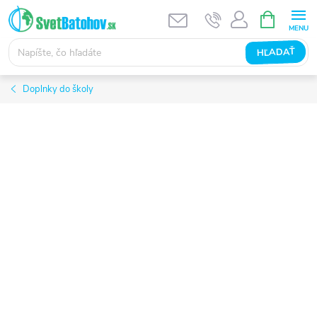
Prejsť
NÁKUPN
KOŠÍK
na
obsah
HĽADAŤ
Doplnky do školy