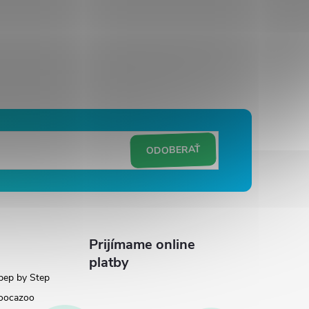
ODOBERAŤ
Prijímame online
platby
pep by Step
oocazoo