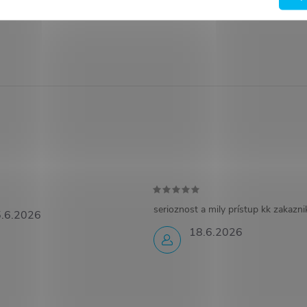
serioznost a mily prístup kk zakazn
.6.2026
18.6.2026