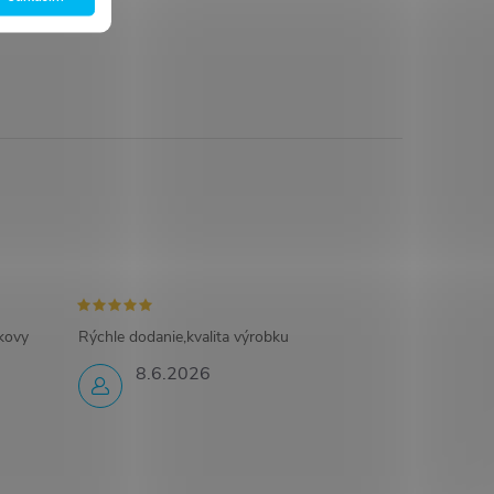
ikovy
Rýchle dodanie,kvalita výrobku
8.6.2026