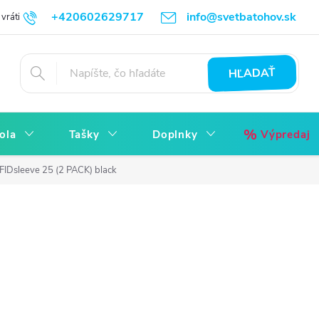
+420602629717
info@svetbatohov.sk
vrátiť
Všetko o Nákupu
Napíšte nám
Reklamácia bez starostí
HĽADAŤ
ola
Tašky
Doplnky
Výpredaj
IDsleeve 25 (2 PACK) black