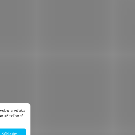
webu a vďaka
použiteľnosť.
Súhlasím