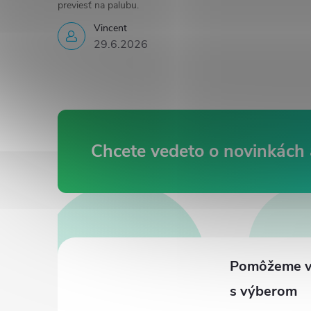
previesť na palubu.
Vincent
29.6.2026
Z
á
p
ä
t