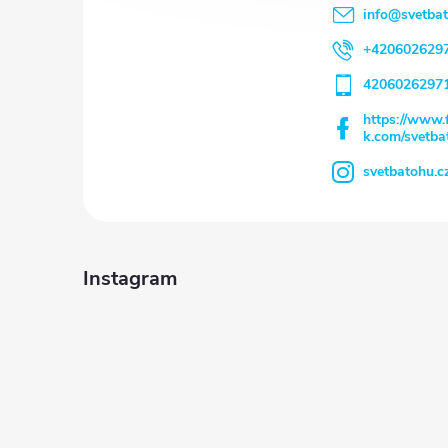
info
@
svetba
i
+420602629
e
4206026297
https://www.
k.com/svetba
svetbatohu.c
Instagram