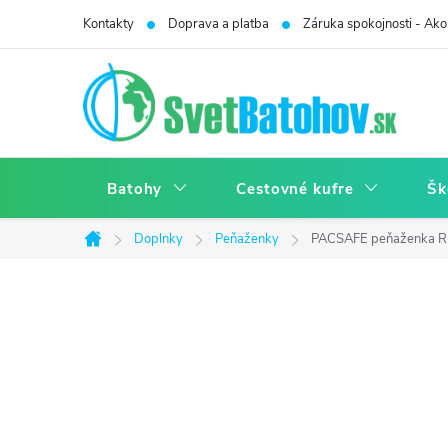
Prejsť
Kontakty
Doprava a platba
Záruka spokojnosti - Ako 
na
obsah
Batohy
Cestovné kufre
Šk
Doplnky
Peňaženky
PACSAFE peňaženka RF
Domov