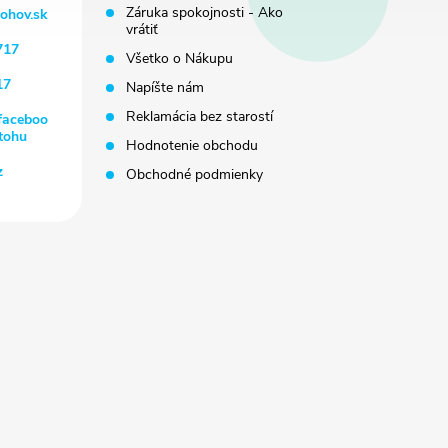
Záruka spokojnosti - Ako
tohov.sk
vrátiť
717
Všetko o Nákupu
17
Napíšte nám
Reklamácia bez starostí
faceboo
tohu
Hodnotenie obchodu
z
Obchodné podmienky