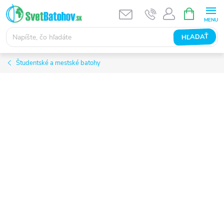
Prejsť
NÁKUPN
KOŠÍK
na
obsah
HĽADAŤ
Študentské a mestské batohy