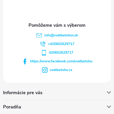
e
info
@
svetbatohov.sk
+420602629717
420602629717
https://www.facebook.com/svetbatohu
svetbatohu.cz
Informácie pre vás
Poradňa