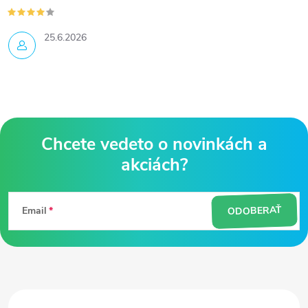
25.6.2026
Z
á
ODOBERAŤ
Email
p
ä
t
i