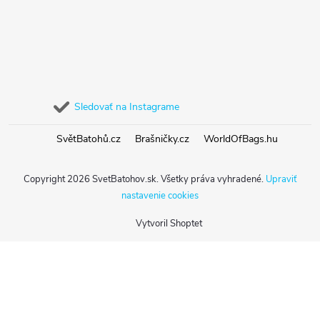
Sledovať na Instagrame
SvětBatohů.cz
Brašničky.cz
WorldOfBags.hu
Copyright 2026
SvetBatohov.sk
. Všetky práva vyhradené.
Upraviť
nastavenie cookies
Vytvoril Shoptet