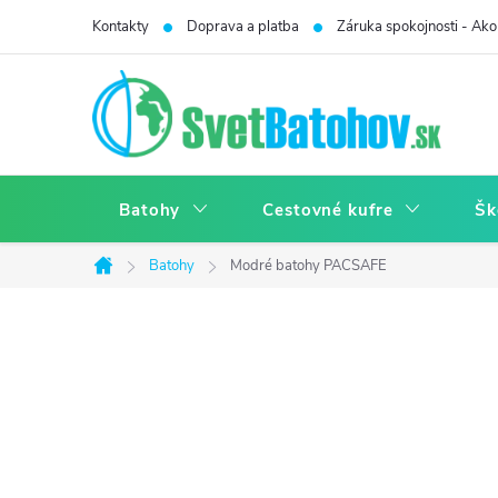
Prejsť
Kontakty
Doprava a platba
Záruka spokojnosti - Ako 
na
obsah
Batohy
Cestovné kufre
Šk
Batohy
Modré batohy PACSAFE
Domov