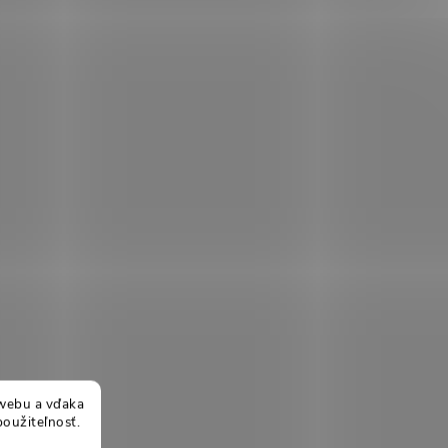
webu a vďaka
použiteľnosť.