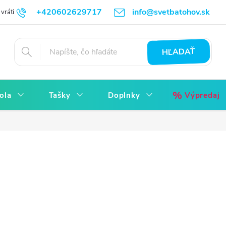
+420602629717
info@svetbatohov.sk
vrátiť
Všetko o Nákupu
Napíšte nám
Reklamácia bez starostí
HĽADAŤ
ola
Tašky
Doplnky
Výpredaj