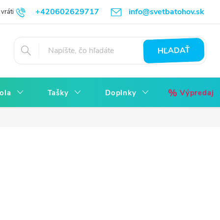
+420602629717
info@svetbatohov.sk
vrátiť
Všetko o Nákupu
Napíšte nám
Reklamácia bez starostí
HĽADAŤ
ola
Tašky
Doplnky
Výpredaj