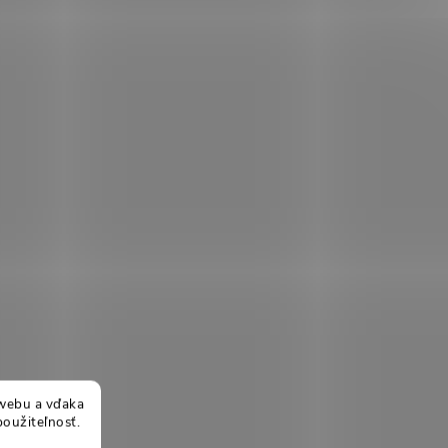
webu a vďaka
použiteľnosť.