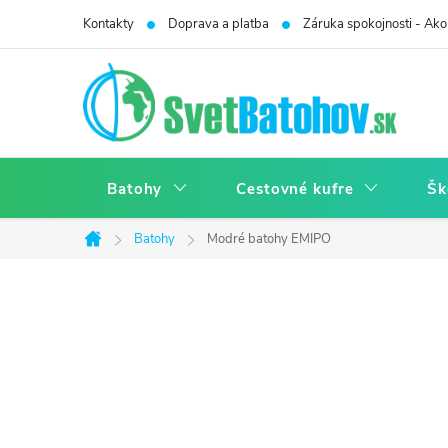
Prejsť
Kontakty
Doprava a platba
Záruka spokojnosti - Ako 
na
obsah
Batohy
Cestovné kufre
Šk
Batohy
Modré batohy EMIPO
Domov