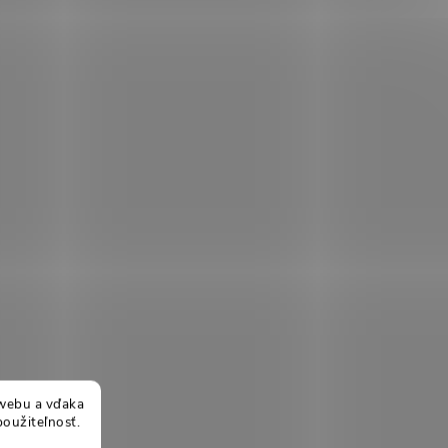
webu a vďaka
použiteľnosť.