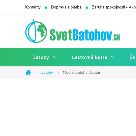
Prejsť
Kontakty
Doprava a platba
Záruka spokojnosti - Ako 
na
obsah
Batohy
Cestovné kufre
Šk
Batohy
Modré batohy Deuter
Domov