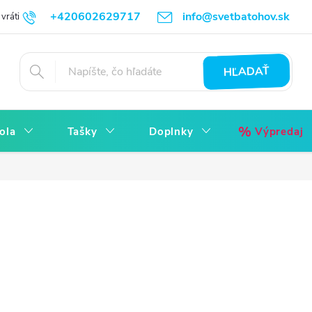
+420602629717
info@svetbatohov.sk
vrátiť
Všetko o Nákupu
Napíšte nám
Reklamácia bez starostí
HĽADAŤ
ola
Tašky
Doplnky
Výpredaj