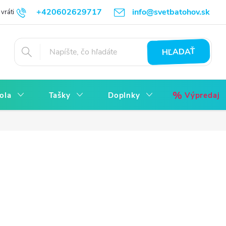
+420602629717
info@svetbatohov.sk
vrátiť
Všetko o Nákupu
Napíšte nám
Reklamácia bez starostí
HĽADAŤ
ola
Tašky
Doplnky
Výpredaj