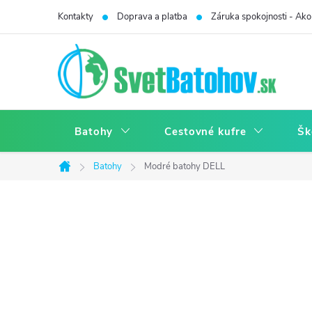
Prejsť
Kontakty
Doprava a platba
Záruka spokojnosti - Ako 
na
obsah
Batohy
Cestovné kufre
Šk
Batohy
Modré batohy DELL
Domov