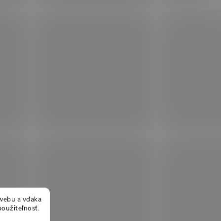
webu a vďaka
použiteľnosť.