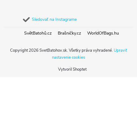
Sledovať na Instagrame
SvětBatohů.cz
Brašničky.cz
WorldOfBags.hu
Copyright 2026
SvetBatohov.sk
. Všetky práva vyhradené.
Upraviť
nastavenie cookies
Vytvoril Shoptet