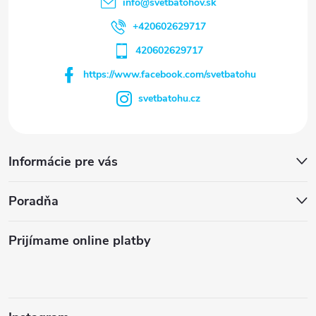
info
@
svetbatohov.sk
+420602629717
420602629717
https://www.facebook.com/svetbatohu
svetbatohu.cz
Informácie pre vás
Poradňa
Prijímame online platby