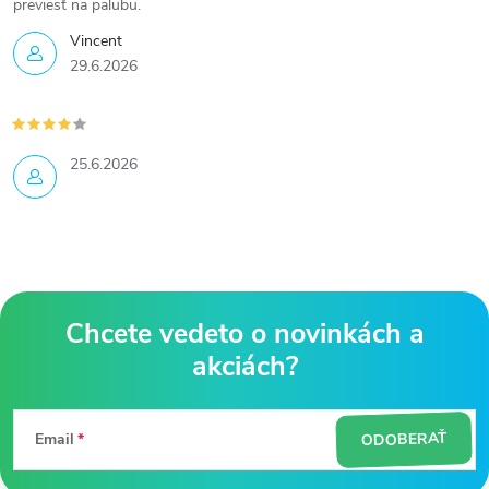
previesť na palubu.
Vincent
29.6.2026
25.6.2026
Z
á
ODOBERAŤ
Email
p