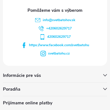
info
@
svetbatohov.sk
+420602629717
420602629717
https://www.facebook.com/svetbatohu
svetbatohu.cz
Informácie pre vás
Poradňa
Prijímame online platby