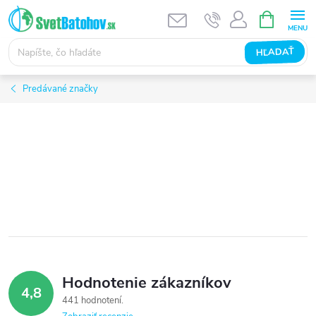
Prejsť
NÁKUPN
KOŠÍK
na
obsah
HĽADAŤ
Predávané značky
Hodnotenie zákazníkov
4,8
441 hodnotení