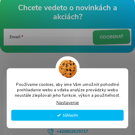
Z
á
ODOBERAŤ
Email
p
ä
t
i
e
Používame cookies, aby sme Vám umožnili pohodlné
prehliadanie webu a vďaka analýze prevádzky webu
neustále zlepšovali jeho funkcie, výkon a použiteľnosť.
Nastavenie
Súhlasím
info
@
svetbatohov.sk
+420602629717