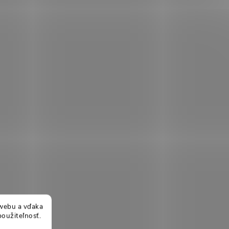
webu a vďaka
použiteľnosť.