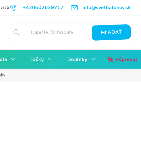
+420602629717
info@svetbatohov.sk
vrátiť
Všetko o Nákupu
Napíšte nám
Reklamácia bez starostí
HĽADAŤ
ola
Tašky
Doplnky
Výpredaj
ohy