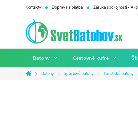
Prejsť
Kontakty
Doprava a platba
Záruka spokojnosti - Ako 
na
obsah
Batohy
Cestovné kufre
Šk
Batohy
Športové batohy
Turistické batohy
Domov