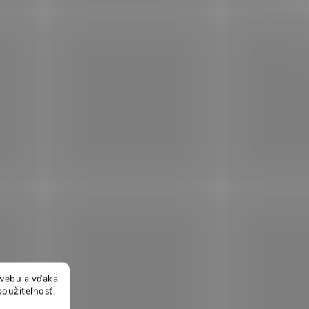
webu a vďaka
použiteľnosť.