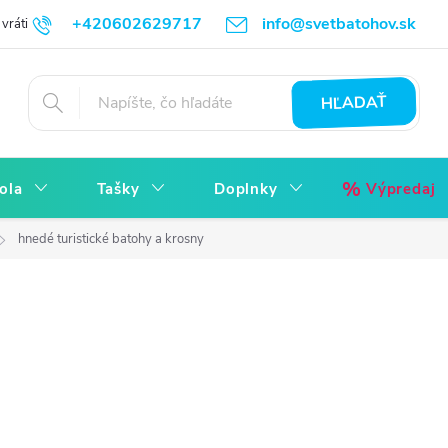
+420602629717
info@svetbatohov.sk
vrátiť
Všetko o Nákupu
Napíšte nám
Reklamácia bez starostí
HĽADAŤ
ola
Tašky
Doplnky
Výpredaj
hnedé turistické batohy a krosny