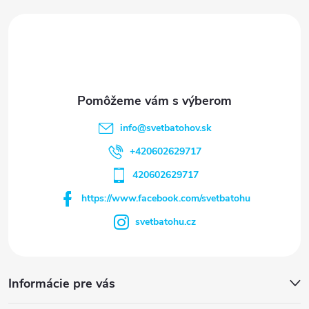
i
e
info
@
svetbatohov.sk
+420602629717
420602629717
https://www.facebook.com/svetbatohu
svetbatohu.cz
Informácie pre vás