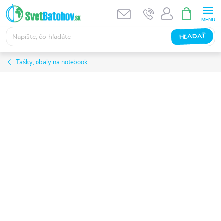
Prejsť
NÁKUPN
KOŠÍK
na
obsah
HĽADAŤ
Tašky, obaly na notebook