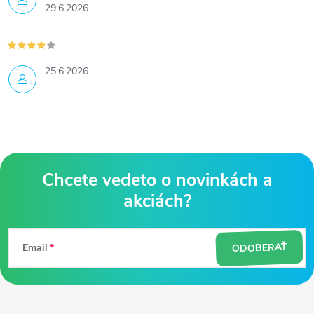
29.6.2026
25.6.2026
Z
á
ODOBERAŤ
Email
p
ä
t