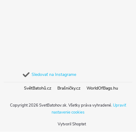
Sledovať na Instagrame
SvětBatohů.cz
Brašničky.cz
WorldOfBags.hu
Copyright 2026
SvetBatohov.sk
. Všetky práva vyhradené.
Upraviť
nastavenie cookies
Vytvoril Shoptet