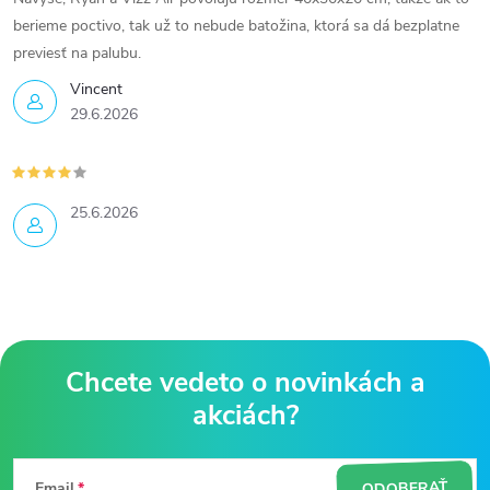
berieme poctivo, tak už to nebude batožina, ktorá sa dá bezplatne
previesť na palubu.
Vincent
29.6.2026
25.6.2026
Z
á
ODOBERAŤ
Email