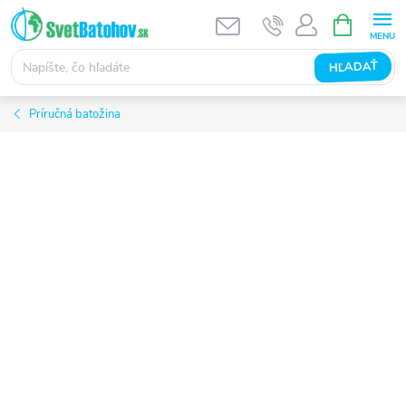
Prejsť
NÁKUPN
KOŠÍK
na
obsah
HĽADAŤ
Príručná batožina