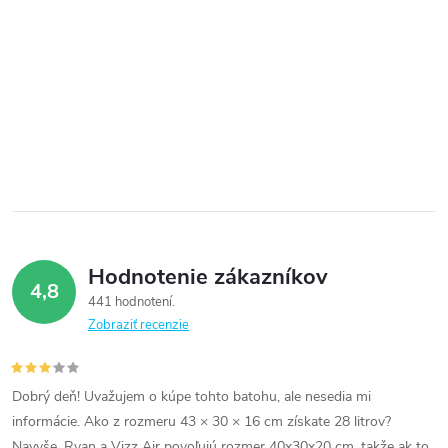
Hodnotenie zákazníkov
4,8
441 hodnotení
Zobraziť recenzie
Dobrý deň! Uvažujem o kúpe tohto batohu, ale nesedia mi
informácie. Ako z rozmeru 43 × 30 × 16 cm získate 28 litrov?
Navyše, Ryan a Vizz Air povoľujú rozmer 40x30x20 cm, takže ak to