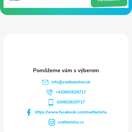
p
ä
t
i
e
info
@
svetbatohov.sk
+420602629717
420602629717
https://www.facebook.com/svetbatohu
svetbatohu.cz