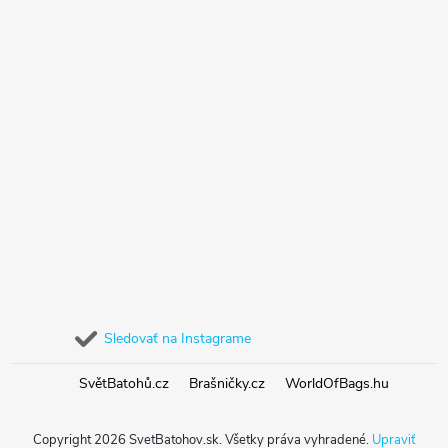
Sledovať na Instagrame
SvětBatohů.cz
Brašničky.cz
WorldOfBags.hu
Copyright 2026
SvetBatohov.sk
. Všetky práva vyhradené.
Upraviť