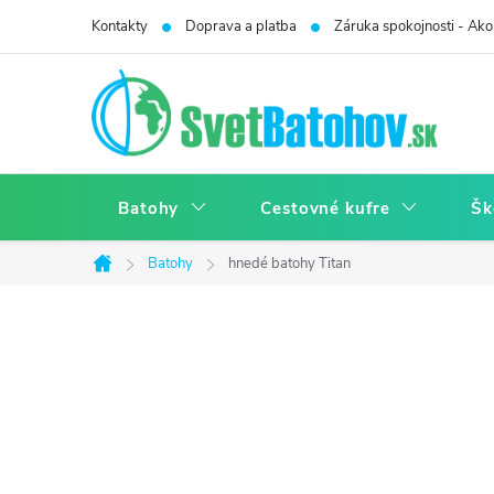
Prejsť
Kontakty
Doprava a platba
Záruka spokojnosti - Ako 
na
obsah
Batohy
Cestovné kufre
Šk
Batohy
hnedé batohy Titan
Domov