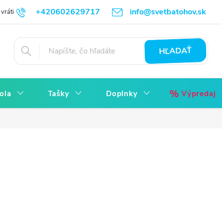
+420602629717
info@svetbatohov.sk
vrátiť
Všetko o Nákupu
Napíšte nám
Reklamácia bez starostí
HĽADAŤ
ola
Tašky
Doplnky
Výpredaj