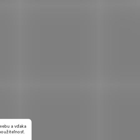
webu a vďaka
použiteľnosť.