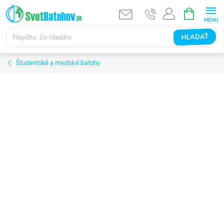
Prejsť
NÁKUPN
KOŠÍK
na
obsah
HĽADAŤ
Študentské a mestské batohy