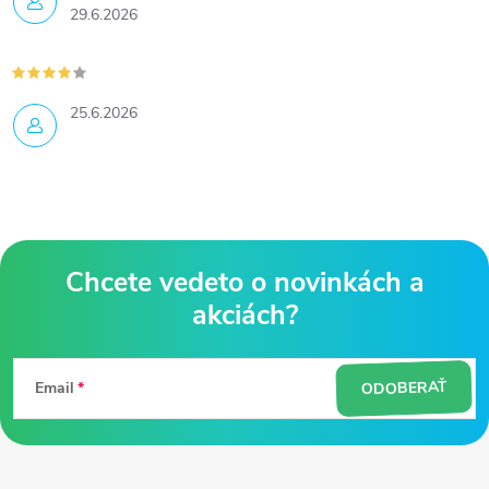
29.6.2026
25.6.2026
Z
á
ODOBERAŤ
Email
p
ä
t