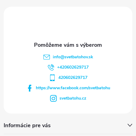
i
e
info
@
svetbatohov.sk
+420602629717
420602629717
https://www.facebook.com/svetbatohu
svetbatohu.cz
Informácie pre vás