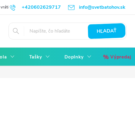
+420602629717
info@svetbatohov.sk
vrátiť
Všetko o Nákupu
Napíšte nám
Reklamácia bez starostí
HĽADAŤ
ola
Tašky
Doplnky
Výpredaj