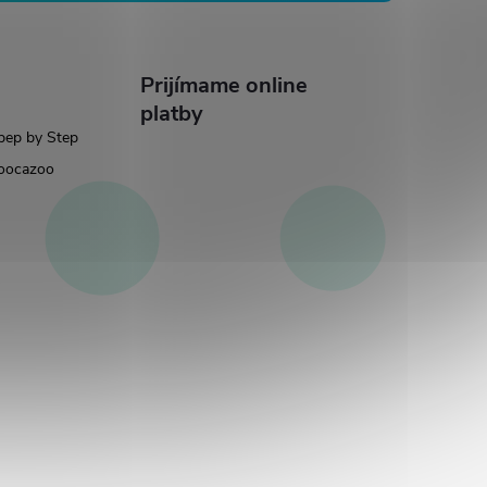
Prijímame online
platby
pep by Step
oocazoo