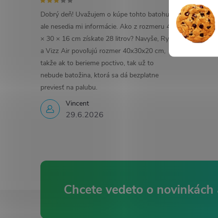
Dobrý deň! Uvažujem o kúpe tohto batohu,
2
ale nesedia mi informácie. Ako z rozmeru 43
× 30 × 16 cm získate 28 litrov? Navyše, Ryan
a Vizz Air povoľujú rozmer 40x30x20 cm,
takže ak to berieme poctivo, tak už to
nebude batožina, ktorá sa dá bezplatne
previesť na palubu.
Vincent
29.6.2026
Z