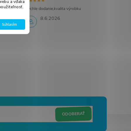
webu a vďaka
použiteľnosť.
nikovy
Rýchle dodanie,kvalita výrobku
8.6.2026
Súhlasím
ODOBERAŤ