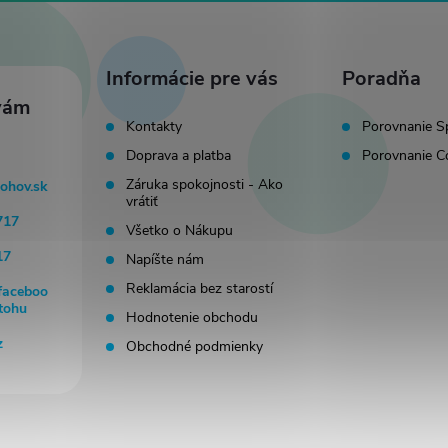
Informácie pre vás
Poradňa
Kontakty
Porovnanie S
Doprava a platba
Porovnanie C
Záruka spokojnosti - Ako
tohov.sk
vrátiť
717
Všetko o Nákupu
17
Napíšte nám
Reklamácia bez starostí
faceboo
tohu
Hodnotenie obchodu
z
Obchodné podmienky