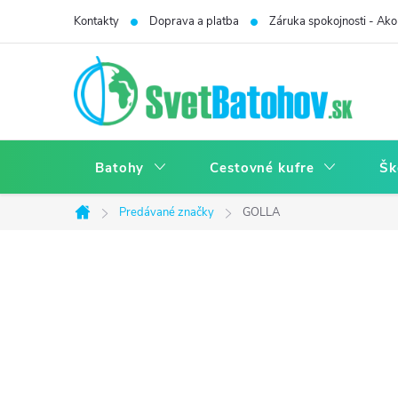
Prejsť
Kontakty
Doprava a platba
Záruka spokojnosti - Ako 
na
obsah
Batohy
Cestovné kufre
Šk
Predávané značky
GOLLA
Domov