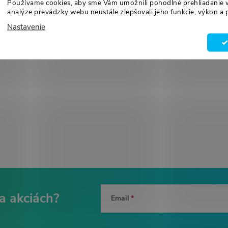
Používame cookies, aby sme Vám umožnili pohodlné prehliadanie 
analýze prevádzky webu neustále zlepšovali jeho funkcie, výkon a 
serioznost a mily prístup kk zakaz
5.6.2026
Nastavenie
18.6.2026
Email