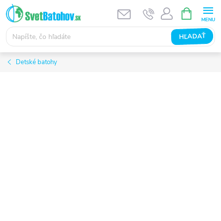
Prejsť
NÁKUPN
KOŠÍK
na
obsah
HĽADAŤ
Detské batohy