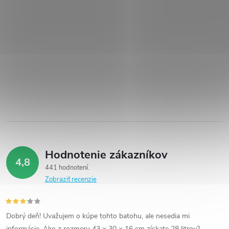
Hodnotenie zákazníkov
4,8
441 hodnotení
Zobraziť recenzie
Dobrý deň! Uvažujem o kúpe tohto batohu, ale nesedia mi
informácie. Ako z rozmeru 43 × 30 × 16 cm získate 28 litrov?