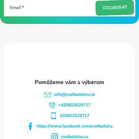
á
ODOBERAŤ
Email
p
ä
t
i
e
info
@
svetbatohov.sk
+420602629717
420602629717
https://www.facebook.com/svetbatohu
svetbatohu.cz