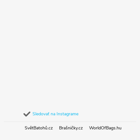
Sledovať na Instagrame
SvětBatohů.cz
Brašničky.cz
WorldOfBags.hu