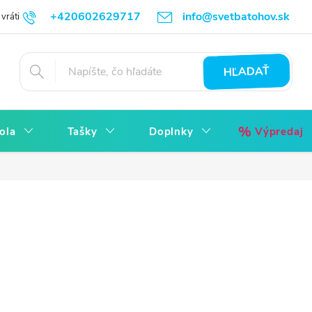
+420602629717
info@svetbatohov.sk
vrátiť
Všetko o Nákupu
Napíšte nám
Reklamácia bez starostí
HĽADAŤ
ola
Tašky
Doplnky
Výpredaj