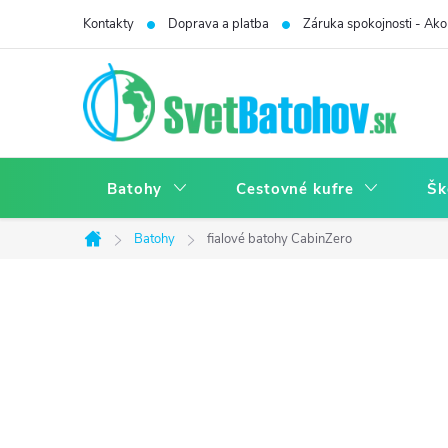
Prejsť
Kontakty
Doprava a platba
Záruka spokojnosti - Ako 
na
obsah
Batohy
Cestovné kufre
Šk
Batohy
fialové batohy CabinZero
Domov