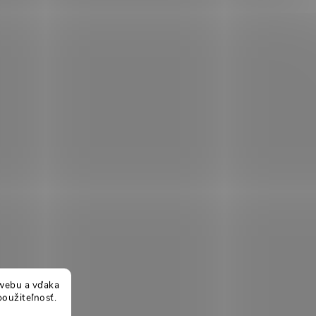
webu a vďaka
použiteľnosť.