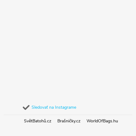
Sledovať na Instagrame
SvětBatohů.cz
Brašničky.cz
WorldOfBags.hu