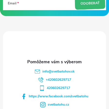
ODOBERAŤ
Email
p
ä
t
i
e
info
@
svetbatohov.sk
+420602629717
420602629717
https://www.facebook.com/svetbatohu
svetbatohu.cz