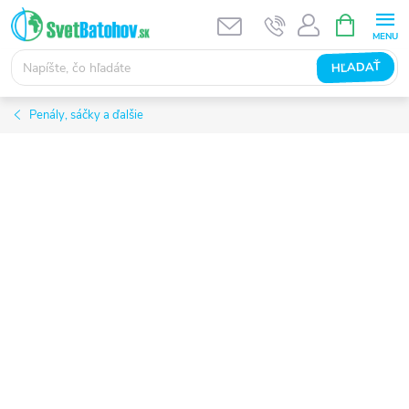
Prejsť
NÁKUPN
KOŠÍK
na
obsah
HĽADAŤ
Penály, sáčky a ďalšie