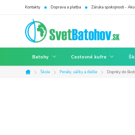
Prejsť
Kontakty
Doprava a platba
Záruka spokojnosti - Ako 
na
obsah
Batohy
Cestovné kufre
Šk
Škola
Penály, sáčky a ďalšie
Dopnky do škol
Domov