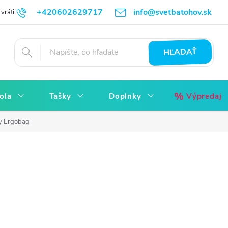
+420602629717
info@svetbatohov.sk
vrátiť
Všetko o Nákupu
Napíšte nám
Reklamácia bez starostí
HĽADAŤ
ola
Tašky
Doplnky
Výpredaj
y Ergobag