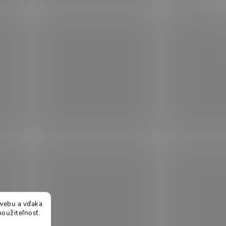
webu a vďaka
použiteľnosť.