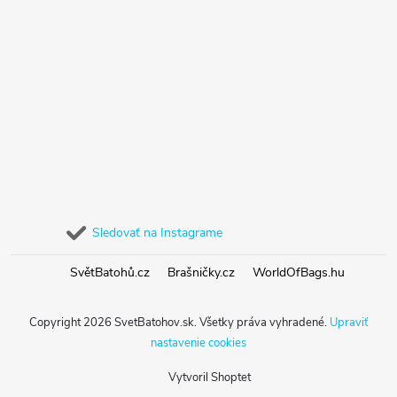
Sledovať na Instagrame
SvětBatohů.cz
Brašničky.cz
WorldOfBags.hu
Copyright 2026
SvetBatohov.sk
. Všetky práva vyhradené.
Upraviť
nastavenie cookies
Vytvoril Shoptet