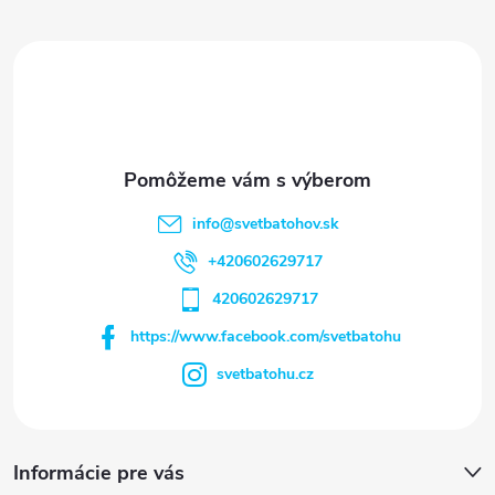
t
i
e
info
@
svetbatohov.sk
+420602629717
420602629717
https://www.facebook.com/svetbatohu
svetbatohu.cz
Informácie pre vás