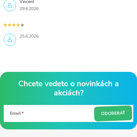
Vincent
29.6.2026
25.6.2026
Z
á
ODOBERAŤ
Email
p
ä