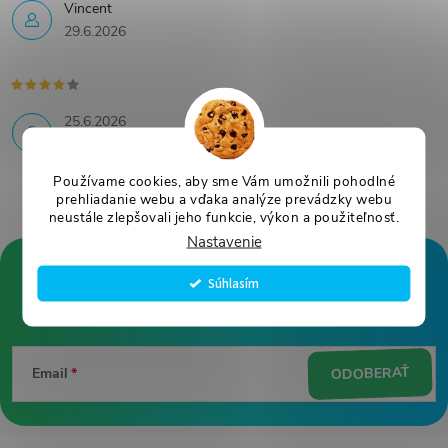
Vincent
29.6.2026
25.6.2026
Používame cookies, aby sme Vám umožnili pohodlné
prehliadanie webu a vďaka analýze prevádzky webu
neustále zlepšovali jeho funkcie, výkon a použiteľnosť.
Nastavenie
Súhlasím
Z
á
ODOBERAŤ
Email
p
ä