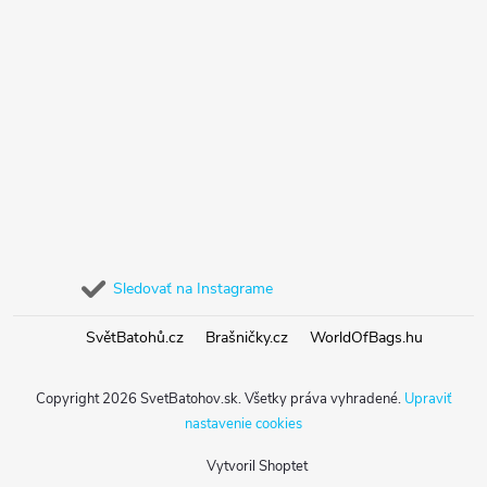
Sledovať na Instagrame
SvětBatohů.cz
Brašničky.cz
WorldOfBags.hu
Copyright 2026
SvetBatohov.sk
. Všetky práva vyhradené.
Upraviť
nastavenie cookies
Vytvoril Shoptet