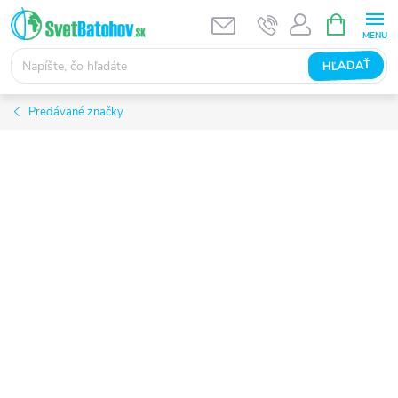
Prejsť
NÁKUPN
KOŠÍK
na
obsah
HĽADAŤ
Predávané značky