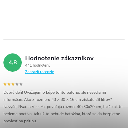
Hodnotenie zákazníkov
4,8
441 hodnotení
Zobraziť recenzie
Dobrý deň! Uvažujem o kúpe tohto batohu, ale nesedia mi
informácie. Ako z rozmeru 43 × 30 × 16 cm získate 28 litrov?
Navyše, Ryan a Vizz Air povoľujú rozmer 40x30x20 cm, takže ak to
berieme poctivo, tak už to nebude batožina, ktorá sa dá bezplatne
previesť na palubu.