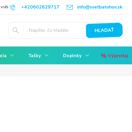
+420602629717
info@svetbatohov.sk
vrátiť
Všetko o Nákupu
Napíšte nám
Reklamácia bez starostí
HĽADAŤ
ola
Tašky
Doplnky
Výpredaj