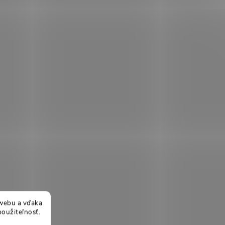
webu a vďaka
použiteľnosť.