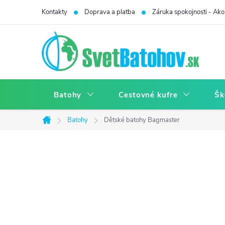
Prejsť
Kontakty
Doprava a platba
Záruka spokojnosti - Ako 
na
obsah
Batohy
Cestovné kufre
Šk
Batohy
Dětské batohy Bagmaster
Domov