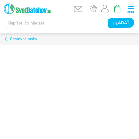
Prejsť
NÁKUPN
KOŠÍK
na
obsah
HĽADAŤ
Cestovné tašky